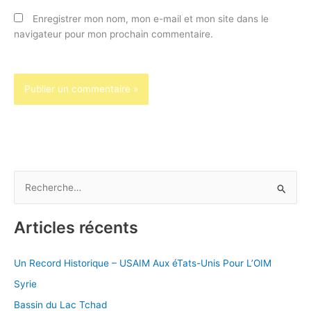
Enregistrer mon nom, mon e-mail et mon site dans le
navigateur pour mon prochain commentaire.
R
e
Articles récents
c
h
Un Record Historique – USAIM Aux éTats-Unis Pour L’OIM
e
Syrie
r
c
Bassin du Lac Tchad