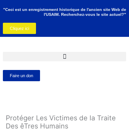
Aller
au
"Ceci est un enregistrement historique de l'ancien site Web de
l'USAIM. Recherchez-vous le site actuel?"
contenu
Cliquez ici
Faire un don
Protéger Les Victimes de la Traite
Des êTres Humains