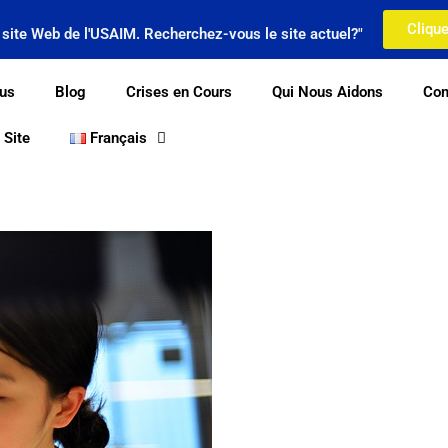
Clique
n site Web de l'USAIM. Recherchez-vous le site actuel?"
us
Blog
Crises en Cours
Qui Nous Aidons
Com
 Site
Français