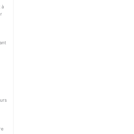
 à
r
ant
eurs
re