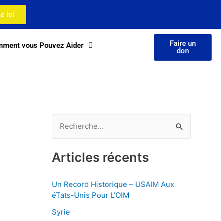
z ici
Faire un
ment vous Pouvez Aider
don
R
e
Articles récents
c
h
Un Record Historique – USAIM Aux
e
éTats-Unis Pour L’OIM
r
Syrie
c