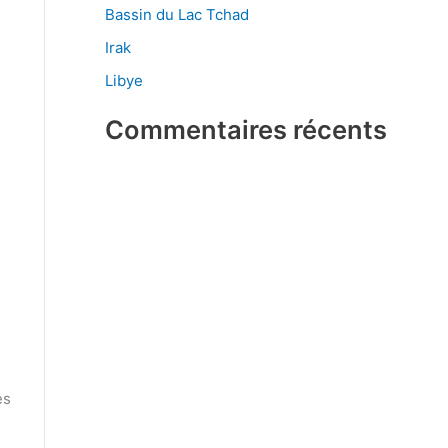
Bassin du Lac Tchad
h
Irak
e
Libye
r
Commentaires récents
:
es