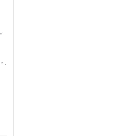
es
er,