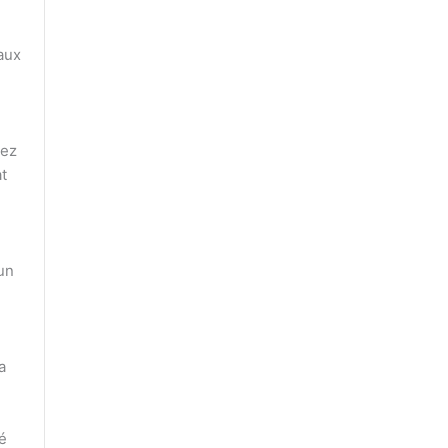
 aux
hez
t
un
a
é