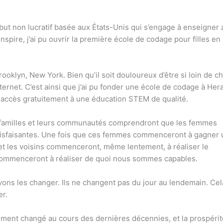
à but non lucratif basée aux États-Unis qui s’engage à enseigner
pire, j’ai pu ouvrir la première école de codage pour filles en
rooklyn, New York. Bien qu’il soit douloureux d’être si loin de c
ernet. C’est ainsi que j’ai pu fonder une école de codage à Hera
r accès gratuitement à une éducation STEM de qualité.
rs familles et leurs communautés comprendront que les femmes
atisfaisantes. Une fois que ces femmes commenceront à gagner 
 et les voisins commenceront, même lentement, à réaliser le
Ils commenceront à réaliser de quoi nous sommes capables.
ns les changer. Ils ne changent pas du jour au lendemain. Cel
er.
ment changé au cours des dernières décennies, et la prospérit