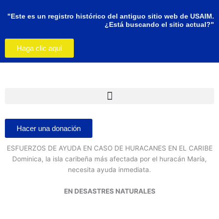
Ir
al
"Este es un registro histórico del antiguo sitio web de USAIM.
¿Está buscando el sitio actual?"
contenido
Haga clic aquí
Hacer una donación
ESFUERZOS DE AYUDA EN CASO DE HURACANES EN EL CARIBE
Dominica, la isla caribeña más afectada por el huracán María,
necesita ayuda inmediata.
EN DESASTRES NATURALES