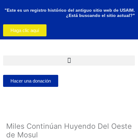
Ir
al
"Este es un registro histórico del antiguo sitio web de USAIM.
¿Está buscando el sitio actual?"
contenido
Haga clic aquí
Hacer una donación
Miles Continúan Huyendo Del Oeste
de Mosul