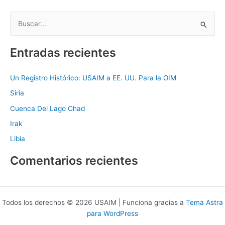
B
u
Entradas recientes
s
c
Un Registro Histórico: USAIM a EE. UU. Para la OIM
a
Siria
r
p
Cuenca Del Lago Chad
o
Irak
r
Libia
:
Comentarios recientes
Todos los derechos © 2026 USAIM | Funciona gracias a
Tema Astra
para WordPress